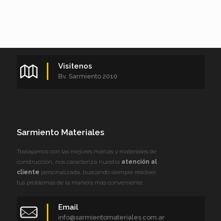
Visitenos
Bv. Sarmiento 2010
Sarmiento Materiales
Trabajamos con las mejores marcas y materiales de
construcción, nos caracteriza nuestra
atención al
cliente
personalizada, buscando siempre resolver
tus problemas de la manera mas conveniente.
Email
info@sarmientomateriales.com.ar