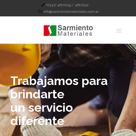
(0353) 4610259 / 4610252
info@sarmientomateriales.com.ar
Trabajamos para
brindarte
un servicio
diferente